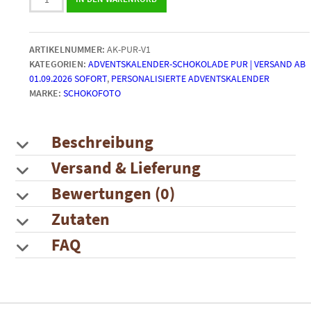
"Puro"
mit
24
ARTIKELNUMMER:
AK-PUR-V1
persönlichen
KATEGORIEN:
ADVENTSKALENDER-SCHOKOLADE PUR | VERSAND AB
Fotos
01.09.2026 SOFORT
,
PERSONALISIERTE ADVENTSKALENDER
auf
MARKE:
SCHOKOFOTO
purer
Schokolade
|
Design
Beschreibung
1
Versand & Lieferung
Menge
Bewertungen (0)
Zutaten
FAQ