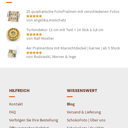
25 quadratische FotoPralinen mit verschiedenen Fotos
von angelika.meischatz
Bewertet mit
5
von 5
Tortendekor 12 cm mit Text + 14 Stck à 3,8 cm
von Ralf Moeller
Bewertet mit
5
von 5
4er Pralinenbox mit Klarsichtdeckel | karree | ab 5 Stück
von Rudowski, Werner & Inge
Bewertet mit
5
von 5
HILFREICH
WISSENSWERT
Kontakt
Blog
FAQ
Versand & Lieferung
Verfolgen Sie Ihre Bestellung
SchokoFoto | Über uns
Öffnungszeiten/Anfahrt
SchokoFoto | Qualität