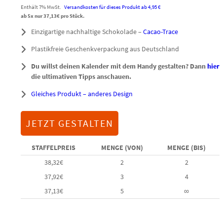
Enthält 7% MwSt.
Versandkosten für dieses Produkt ab 4,95 €
ab 5x nur
37,13
€
pro Stück.
Einzigartige nachhaltige Schokolade –
Cacao-Trace
Plastikfreie Geschenkverpackung aus Deutschland
Du willst deinen Kalender mit dem Handy gestalten? Dann
hier
die ultimativen Tipps anschauen.
Gleiches Produkt – anderes Design
JETZT GESTALTEN
STAFFELPREIS
MENGE (VON)
MENGE (BIS)
38,32
€
2
2
37,92
€
3
4
37,13
€
5
∞