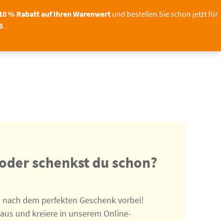
Sichern Sie sich bis zum
Foto – unser Shop bleibt geöffnet!
11.08.2
10 % Rabatt auf Ihren Warenwert
und bestellen Sie schon jetzt für
6
.
OTO
TORTENDEKO
0
 oder schenkst du schon?
d nach dem perfekten Geschenk vorbei!
 aus und kreiere in unserem Online-