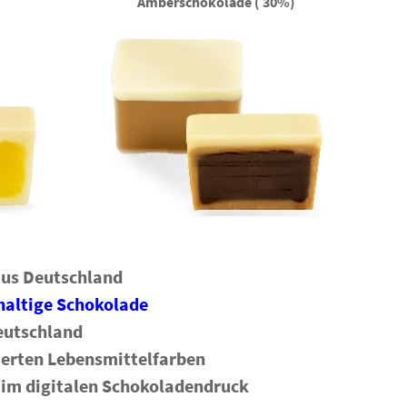
Amberschokolade ( 30%)
aus Deutschland
altige Schokolade
eutschland
lierten Lebensmittelfarben
 im digitalen Schokoladendruck