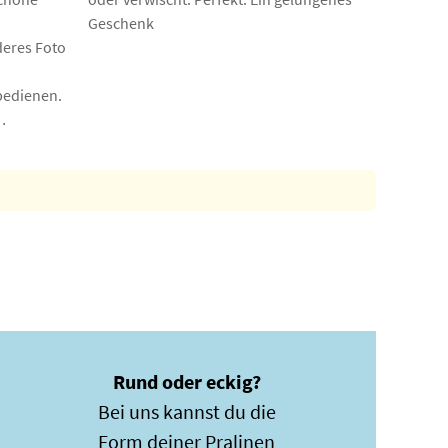
Geschenk
deres Foto
bedienen.
…
Rund oder eckig?
Bei uns kannst du die
Form deiner Pralinen