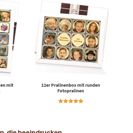
nen mit
12er Pralinenbox mit runden
s
Fotopralinen
Bewertet
21
mit
5.00
von 5,
basierend
en, die beeindrucken.