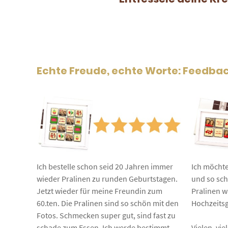
Kundenbewertungen
Echte Freude, echte Worte: Feedba
Ich bestelle schon seid 20 Jahren immer
Ich möchte
wieder Pralinen zu runden Geburtstagen.
und so sch
Jetzt wieder für meine Freundin zum
Pralinen w
60.ten. Die Pralinen sind so schön mit den
Hochzeits
Fotos. Schmecken super gut, sind fast zu
schade zum Essen. Ich werde bestimmt
Vielen, vi