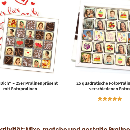
 Dich“ – 25er Pralinenpräsent
25 quadratische FotoPrali
mit Fotopralinen
verschiedenen Foto
Bewertet
25
mit
5.00
von 5,
basierend
ativität: Mixe, matche und gestalte Pralin