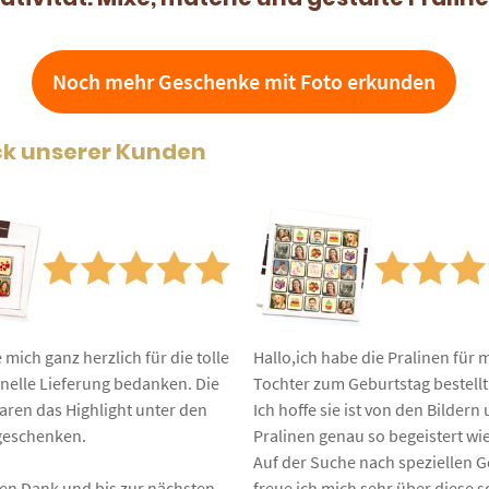
auf
Kundenbewertun
Noch mehr Geschenke mit Foto erkunden
ck unserer Kunden
 mich ganz herzlich für die tolle
Hallo,ich habe die Pralinen für 
nelle Lieferung bedanken. Die
Tochter zum Geburtstag bestellt
aren das Highlight unter den
Ich hoffe sie ist von den Bildern
geschenken.
Pralinen genau so begeistert wie
Auf der Suche nach speziellen 
elen Dank und bis zur nächsten
freue ich mich sehr über diese 