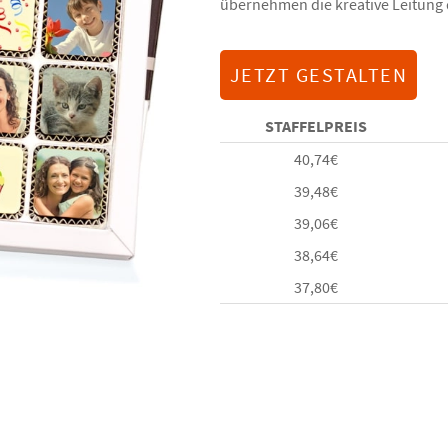
übernehmen die kreative Leitung 
JETZT GESTALTEN
STAFFELPREIS
40,74
€
39,48
€
39,06
€
38,64
€
37,80
€