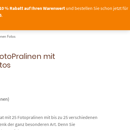
Sichern Sie sich bis zum
o – unser Shop bleibt geöffnet!
11.08.2026
10 % Rabatt auf Ihren Warenwert
und bestellen Sie schon jetzt für
6
.
OTO
TORTENDEKO
0
enen Fotos
otoPralinen mit
tos
nen)
kat mit 25 Fotopralinen mit bis zu 25 verschiedenen
henk der ganz besonderen Art. Denn Sie