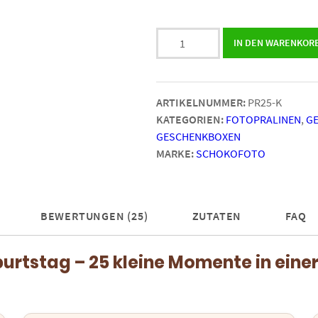
25
IN DEN WARENKOR
quadratische
FotoPralinen
mit
ARTIKELNUMMER:
PR25-K
verschiedenen
KATEGORIEN:
FOTOPRALINEN
,
G
Fotos
GESCHENKBOXEN
Menge
MARKE:
SCHOKOFOTO
BEWERTUNGEN (25)
ZUTATEN
FAQ
urtstag – 25 kleine Momente in eine