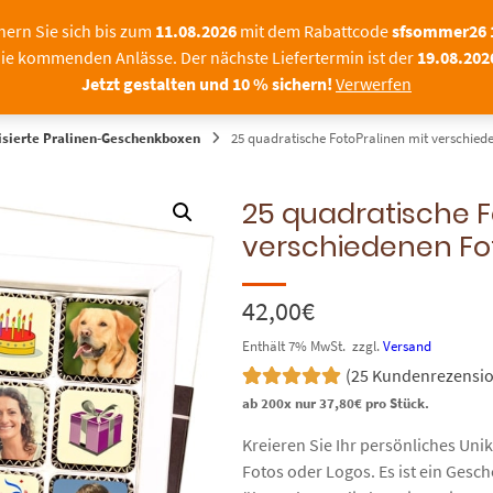
Sommerpause bei SchokoFot
hern Sie sich bis zum
11.08.2026
mit dem Rabattcode
sfsommer26
ie kommenden Anlässe. Der nächste Liefertermin ist der
19.08.202
|FIRMEN
FOTOPRALINEN
SCHOKOLADE MIT F
Jetzt gestalten und 10 % sichern!
Verwerfen
isierte Pralinen-Geschenkboxen
25 quadratische FotoPralinen mit verschied
25 quadratische F
verschiedenen Fo
42,00
€
Enthält 7% MwSt.
zzgl.
Versand
(
25
Kundenrezensio
Bewertet mit
25
ab 200x nur
37,80
€
pro Stück.
5.00
von 5,
basierend
Kreieren Sie Ihr persönliches Uni
auf
Fotos oder Logos. Es ist ein Gesc
Kundenbewertungen