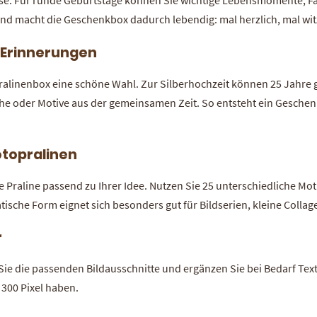
eise. Für runde Geburtstage können Sie wichtige Lebensmomente, Fa
und macht die Geschenkbox dadurch lebendig: mal herzlich, mal witz
n Erinnerungen
pralinenbox eine schöne Wahl. Zur Silberhochzeit können 25 Jahre
che oder Motive aus der gemeinsamen Zeit. So entsteht ein Geschen
otopralinen
e Praline passend zu Ihrer Idee. Nutzen Sie 25 unterschiedliche M
atische Form eignet sich besonders gut für Bildserien, kleine Collag
r
Sie die passenden Bildausschnitte und ergänzen Sie bei Bedarf Tex
 300 Pixel haben.