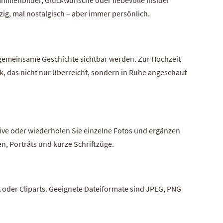
milienbilder, Glückwünsche oder liebevolle Insider
ig, mal nostalgisch – aber immer persönlich.
 gemeinsame Geschichte sichtbar werden. Zur Hochzeit
k, das nicht nur überreicht, sondern in Ruhe angeschaut
otive oder wiederholen Sie einzelne Fotos und ergänzen
en, Porträts und kurze Schriftzüge.
t oder Cliparts. Geeignete Dateiformate sind JPEG, PNG