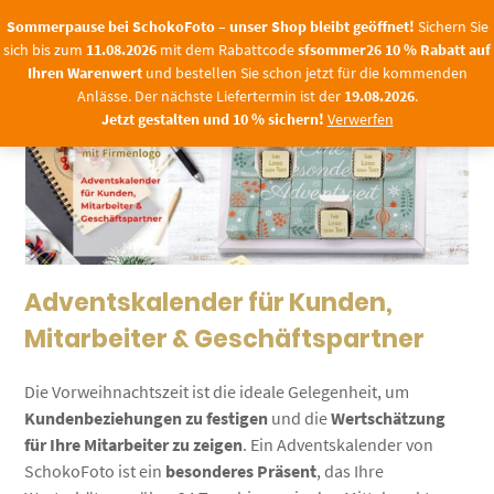
Springen
t!
Sichern Sie sich bis zum
11.08.2026
mit dem Rabattcode
sfsommer26 10 % Rab
Sommerpause bei SchokoFoto – unser Shop bleibt geöffnet!
Sichern Sie
Sie
sich bis zum
11.08.2026
mit dem Rabattcode
sfsommer26
10 % Rabatt auf
zum
0
Ihren Warenwert
und bestellen Sie schon jetzt für die kommenden
Inhalt
Anlässe. Der nächste Liefertermin ist der
19.08.2026
.
Adventskalender-
Jetzt gestalten und 10 % sichern!
Verwerfen
Firmen
Adventskalender für Kunden,
Mitarbeiter & Geschäftspartner
Die Vorweihnachtszeit ist die ideale Gelegenheit, um
Kundenbeziehungen zu festigen
und die
Wertschätzung
für Ihre Mitarbeiter zu zeigen
. Ein Adventskalender von
SchokoFoto ist ein
besonderes Präsent
, das Ihre