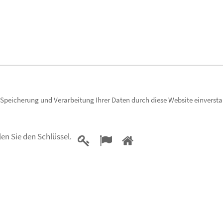
r Speicherung und Verarbeitung Ihrer Daten durch diese Website einverst
Bitte
len Sie
den Schlüssel
.
1
2
3
beweisen
Sie,
dass
Sie
ein
Mensch