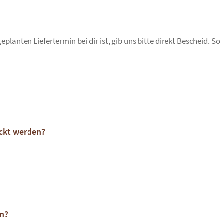
sind
und
wählen
Sie
planten Liefertermin bei dir ist, gib uns bitte direkt Bescheid. 
den
Schlüssel.
ckt werden?
en?