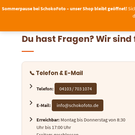
Springen
Sommerpause bei SchokoFoto – unser Shop bleibt geöffnet!
Sic
Sie
d
zum
ANLÄSSE
B2B
Inhalt
Kontakt
Du hast Fragen? Wir sind 
📞 Telefon & E-Mail
Telefon:
04103 / 703 1074
E-Mail:
info@schokofoto.de
Erreichbar:
Montag bis Donnerstag von 8:30
Uhr bis 17:00 Uhr
Freitags geschlossen