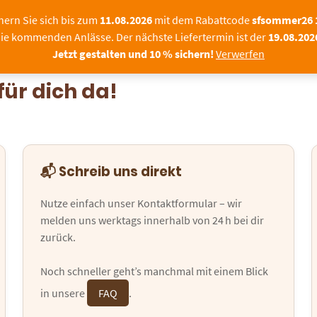
Sommerpause bei Schok
hern Sie sich bis zum
11.08.2026
mit dem Rabattcode
sfsommer26
ie kommenden Anlässe. Der nächste Liefertermin ist der
19.08.202
|FIRMEN
FOTOPRALINEN
SCHOKOLADE MIT F
Jetzt gestalten und 10 % sichern!
Verwerfen
für dich da!
📬 Schreib uns direkt
Nutze einfach unser Kontaktformular – wir
melden uns werktags innerhalb von 24 h bei dir
zurück.
Noch schneller geht’s manchmal mit einem Blick
in unsere
FAQ
.