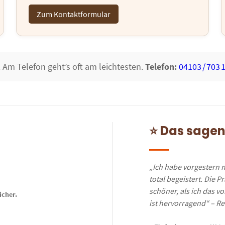
Zum Kontaktformular
 Am Telefon geht’s oft am leichtesten.
Telefon:
04103 / 703 
⭐ Das sagen
„Ich habe vorgestern 
total begeistert. Die P
schöner, als ich das v
icher.
ist hervorragend“ – R