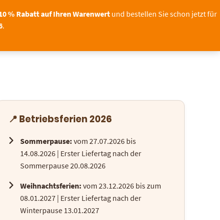
Sichern Sie sich bis zum
oFoto – unser Shop bleibt geöffnet!
11.08.
10 % Rabatt auf Ihren Warenwert
und bestellen Sie schon jetzt für
6
.
OTO
TORTENDEKO
0
📍 Betriebsferien 2026
Sommerpause:
vom 27.07.2026 bis
14.08.2026 | Erster Liefertag nach der
Sommerpause 20.08.2026
Weihnachtsferien:
vom 23.12.2026 bis zum
08.01.2027 | Erster Liefertag nach der
Winterpause 13.01.2027