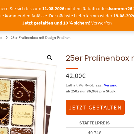
Sommerpause bei SchokoFoto –
hern Sie sich bis zum
11.08.2026
mit dem Rabattcode
sfsommer26
ie kommenden Anlässe. Der nächste Liefertermin ist der
19.08.202
|FIRMEN
FOTOPRALINEN
SCHOKOLADE MIT F
Jetzt gestalten und 10 % sichern!
Verwerfen
te
25er Pralinenbox mit Design-Pralinen
25er Pralinenbox 
42,00
€
Enthält 7% MwSt.
zzgl.
Versand
ab 250x nur
36,96
€
pro Stück.
JETZT GESTALTEN
STAFFELPREIS
40,74
€