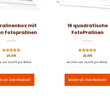
Pralinenbox mit
16 quadratische
n Fotopralinen
FotoPralinen
Bewertet mit
Bewertet mit
24,50
€
28,00
€
5.00
5.00
von 5
von 5
x nur
20,87
€
pro Stück.
ab 250x nur
24,91
€
pro Stück.
N SIE ZUM PRODUKT
GEHEN SIE ZUM PRODUKT