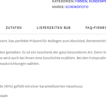
KATEGORIEN:
FIRMEN
,
KUNDENP
Menge
MARKE:
SCHOKOFOTO
ZUTATEN
LIEFERZEITEN B2B
FAQ-FIRME
ent. Das perfekte Präsent für Kollegen zum Abschied, Renteneintri
ten gestalten. Es ist ein Geschenk der ganz besonderen Art. Denn S
ne wird auch bei Ihnen eine Geschichte erzählen. Bei den Fotopral
hmacksrichtungen wählen.
e (45%) gefüllt mit einer karamellisierten Haselnuss
olade