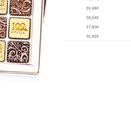
39,48
€
38,64
€
37,80
€
36,96
€