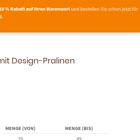
Sichern Sie sich bis zum
mit
 unser Shop bleibt geöffnet!
11.08.2026
10 % Rabatt auf Ihren Warenwert
und bestellen Sie schon jetzt für
6
.
OTO
TORTENDEKO
0
mit Design-Pralinen
MENGE (VON)
MENGE (BIS)
20
49