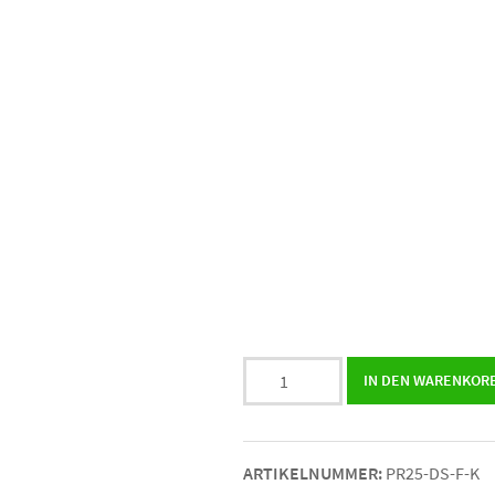
25er
IN DEN WARENKOR
Pralinenbox
mit
Design-
ARTIKELNUMMER:
PR25-DS-F-K
Pralinen