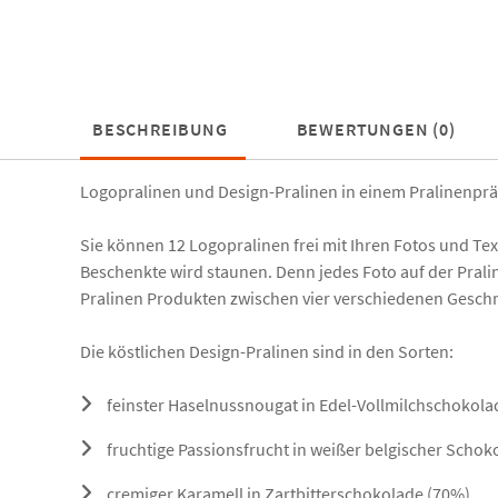
BESCHREIBUNG
BEWERTUNGEN (0)
Logopralinen und Design-Pralinen in einem Pralinenpräs
Sie können 12 Logopralinen frei mit Ihren Fotos und Tex
Beschenkte wird staunen. Denn jedes Foto auf der Prali
Pralinen Produkten zwischen vier verschiedenen Gesc
Die köstlichen Design-Pralinen sind in den Sorten:
feinster Haselnussnougat in Edel-Vollmilchschokolad
fruchtige Passionsfrucht in weißer belgischer Schok
cremiger Karamell in Zartbitterschokolade (70%)