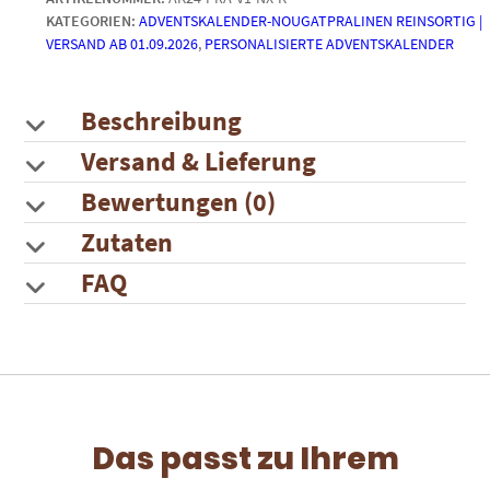
KATEGORIEN:
ADVENTSKALENDER-NOUGATPRALINEN REINSORTIG |
(24
VERSAND AB 01.09.2026
,
PERSONALISIERTE ADVENTSKALENDER
Motive)
|
Variante
1
Beschreibung
|
Versand & Lieferung
Karree
Menge
Bewertungen (0)
Zutaten
FAQ
Das passt zu Ihrem