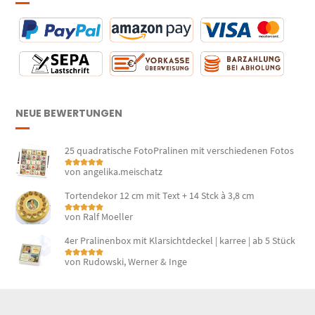
NEUE BEWERTUNGEN
25 quadratische FotoPralinen mit verschiedenen Fotos
von angelika.meischatz
Bewertet mit
5
von 5
Tortendekor 12 cm mit Text + 14 Stck à 3,8 cm
von Ralf Moeller
Bewertet mit
5
von 5
4er Pralinenbox mit Klarsichtdeckel | karree | ab 5 Stück
von Rudowski, Werner & Inge
Bewertet mit
5
von 5