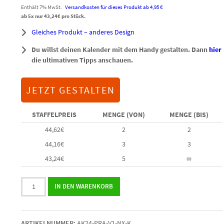
Enthält 7% MwSt.
Versandkosten für dieses Produkt ab 4,95 €
ab 5x nur
43,24
€
pro Stück.
Gleiches Produkt – anderes Design
Du willst deinen Kalender mit dem Handy gestalten. Dann
hier
die ultimativen Tipps anschauen.
JETZT GESTALTEN
STAFFELPREIS
MENGE (VON)
MENGE (BIS)
44,62
€
2
2
44,16
€
3
3
43,24
€
5
∞
Adventskalender
IN DEN WARENKORB
mit
Nougat-
Foto-
ARTIKELNUMMER:
AK24-PRA-V1-NX-K
Pralinen