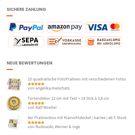
SICHERE ZAHLUNG
NEUE BEWERTUNGEN
25 quadratische FotoPralinen mit verschiedenen Fotos
von angelika.meischatz
Bewertet mit
5
von 5
Tortendekor 12 cm mit Text + 14 Stck à 3,8 cm
von Ralf Moeller
Bewertet mit
5
von 5
4er Pralinenbox mit Klarsichtdeckel | karree | ab 5 Stück
von Rudowski, Werner & Inge
Bewertet mit
5
von 5