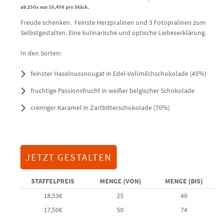
ab 250x nur
16,45
€
pro Stück.
Freude schenken. Feinste Herzpralinen und 3 Fotopralinen zum
Selbstgestalten. Eine kulinarische und optische Liebeserklärung.
In den Sorten:
feinster Haselnussnougat in Edel-Vollmilchschokolade (45%)
fruchtige Passionsfrucht in weißer belgischer Schokolade
cremiger Karamel in Zartbitterschokolade (70%)
JETZT GESTALTEN
STAFFELPREIS
MENGE (VON)
MENGE (BIS)
18,53
€
25
49
17,50
€
50
74