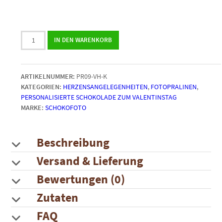
9er
IN DEN WARENKORB
ValentinsPralinen
mit
Herzdeckel
ARTIKELNUMMER:
PR09-VH-K
(3
KATEGORIEN:
HERZENSANGELEGENHEITEN
,
FOTOPRALINEN
,
verschiedene
PERSONALISIERTE SCHOKOLADE ZUM VALENTINSTAG
Fotos)
MARKE:
SCHOKOFOTO
Menge
Beschreibung
Versand & Lieferung
Bewertungen (0)
Zutaten
FAQ