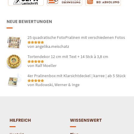
NEUE BEWERTUNGEN
25 quadratische FotoPralinen mit verschiedenen Fotos
von angelika.meischatz
Bewertet mit
5
von 5
Tortendekor 12 cm mit Text + 14 Stck à 3,8 cm
von Ralf Moeller
Bewertet mit
5
von 5
4er Pralinenbox mit Klarsichtdeckel | karree | ab 5 Stück
von Rudowski, Werner & Inge
Bewertet mit
5
von 5
HILFREICH
WISSENSWERT