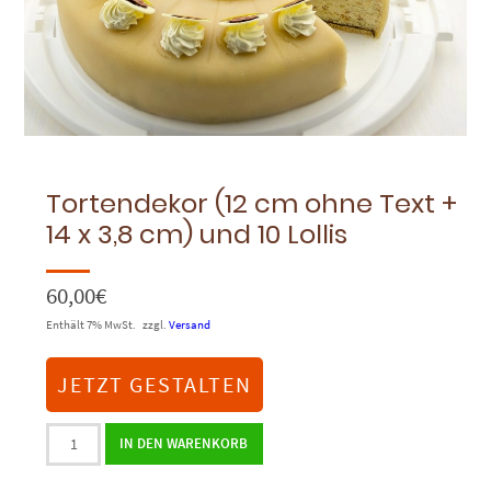
Tortendekor (12 cm ohne Text +
14 x 3,8 cm) und 10 Lollis
60,00
€
Enthält 7% MwSt.
zzgl.
Versand
JETZT GESTALTEN
Tortendekor
IN DEN WARENKORB
(12
cm