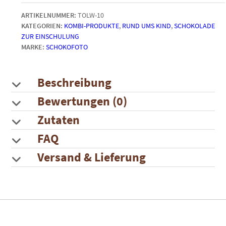
ohne
ARTIKELNUMMER:
TOLW-10
Text
KATEGORIEN:
KOMBI-PRODUKTE
,
RUND UMS KIND
,
SCHOKOLADE
+
ZUR EINSCHULUNG
14
MARKE:
SCHOKOFOTO
x
3,8
cm)
und
Beschreibung
10
Bewertungen (0)
Lollis
Menge
Zutaten
FAQ
Versand & Lieferung