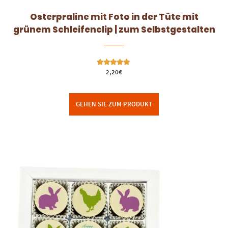
Osterpraline mit Foto in der Tüte mit
grünem Schleifenclip | zum Selbstgestalten
Bewertet mit
2,20
€
5.00
von 5
GEHEN SIE ZUM PRODUKT