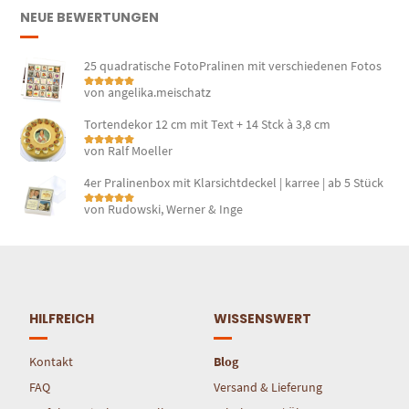
NEUE BEWERTUNGEN
25 quadratische FotoPralinen mit verschiedenen Fotos
von angelika.meischatz
Bewertet mit
5
von 5
Tortendekor 12 cm mit Text + 14 Stck à 3,8 cm
von Ralf Moeller
Bewertet mit
5
von 5
4er Pralinenbox mit Klarsichtdeckel | karree | ab 5 Stück
von Rudowski, Werner & Inge
Bewertet mit
5
von 5
HILFREICH
WISSENSWERT
Kontakt
Blog
FAQ
Versand & Lieferung