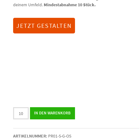
deinem Umfeld.
Mindestabnahme 10 Stück.
JETZT GESTALTEN
Osterpraline
IN DEN WARENKORB
mit
Bild
in
ARTIKELNUMMER:
PR01-S-G-OS
der