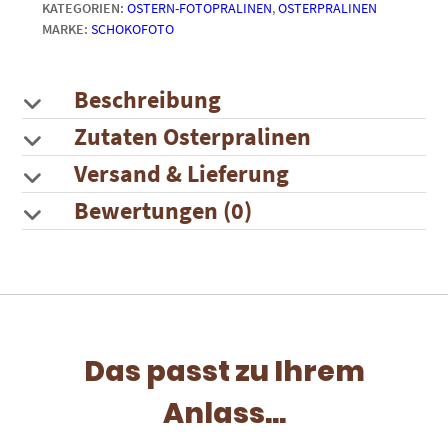
KATEGORIEN:
OSTERN-FOTOPRALINEN
,
OSTERPRALINEN
Tüte
MARKE:
SCHOKOFOTO
mit
gelben
Schleifenclip
|
Beschreibung
zum
Zutaten Osterpralinen
Selbstgestalten
Menge
Versand & Lieferung
Bewertungen (0)
Das passt zu Ihrem
Anlass...