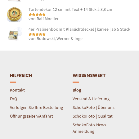
5
von 5
Tortendekor 12 cm mit Text + 14 Stck à 3,8 cm
von Ralf Moeller
Bewertet mit
5
von 5
4er Pralinenbox mit Klarsichtdeckel | karree | ab 5 Stück
von Rudowski, Werner & Inge
Bewertet mit
5
von 5
HILFREICH
WISSENSWERT
Kontakt
Blog
FAQ
Versand & Lieferung
Verfolgen Sie Ihre Bestellung
SchokoFoto | Über uns
Öffnungszeiten/Anfahrt
SchokoFoto | Qualität
SchokoFoto-News-
Anmeldung