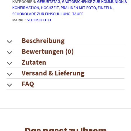
KATEGORIEN:
GEBURTSTAG
,
GASTGESCHENKE ZUR KOMMUNION &
bist!"
KONFIRMATION
,
HOCHZEIT
,
PRALINEN MIT FOTO, EINZELN
,
|
SCHOKOLADE ZUR EINSCHULUNG
,
TAUFE
bestellen
MARKE:
SCHOKOFOTO
ohne
gestalten
Menge
Beschreibung
Bewertungen (0)
Zutaten
Versand & Lieferung
FAQ
Das passt zu Ihrem