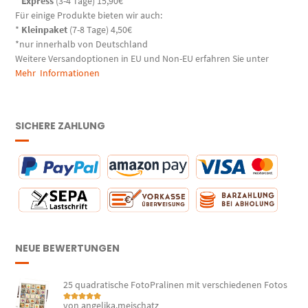
*
Express
(3-4 Tage) 15,90€
Für einige Produkte bieten wir auch:
*
Kleinpaket
(7-8 Tage) 4,50€
*nur innerhalb von Deutschland
Weitere Versandoptionen in EU und Non-EU erfahren Sie unter
Mehr Informationen
SICHERE ZAHLUNG
NEUE BEWERTUNGEN
25 quadratische FotoPralinen mit verschiedenen Fotos
von angelika.meischatz
Bewertet mit