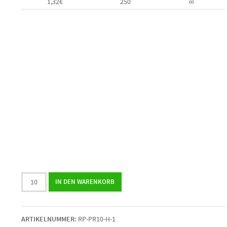
1,32
€
250
∞
Herzpralinen
IN DEN WARENKORB
"Schön,
dass
Du
ARTIKELNUMMER:
RP-PR10-H-1
da