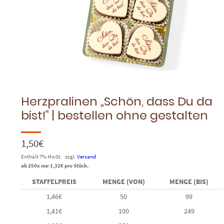
Herzpralinen „Schön, dass Du da
bist!“ | bestellen ohne gestalten
1,50
€
Enthält 7% MwSt.
zzgl.
Versand
ab 250x nur
1,32
€
pro Stück.
STAFFELPREIS
MENGE (VON)
MENGE (BIS)
1,46
€
50
99
1,41
€
100
249