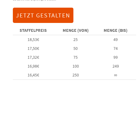
5.00
von 5,
basierend
auf
JETZT GESTALTEN
Kundenbewertung
STAFFELPREIS
MENGE (VON)
MENGE (BIS)
18,53
€
25
49
17,50
€
50
74
17,32
€
75
99
16,98
€
100
249
16,45
€
250
∞