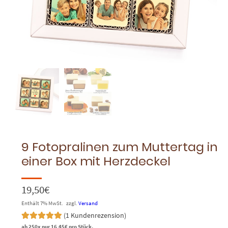
9 Fotopralinen zum Muttertag in
einer Box mit Herzdeckel
19,50
€
Enthält 7% MwSt.
zzgl.
Versand
(
1
Kundenrezension)
Bewertet mit
1
ab 250x nur
16,45
€
pro Stück.