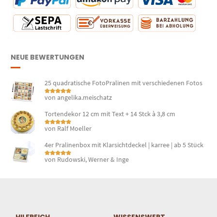
NEUE BEWERTUNGEN
25 quadratische FotoPralinen mit verschiedenen Fotos
von angelika.meischatz
Bewertet mit
5
von 5
Tortendekor 12 cm mit Text + 14 Stck à 3,8 cm
von Ralf Moeller
Bewertet mit
5
von 5
4er Pralinenbox mit Klarsichtdeckel | karree | ab 5 Stück
von Rudowski, Werner & Inge
Bewertet mit
5
von 5
HILFREICH
WISSENSWERT