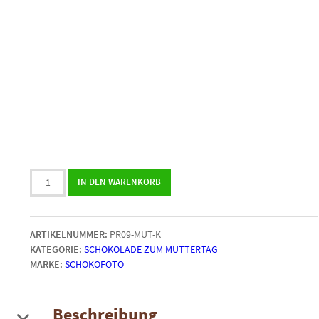
9
IN DEN WARENKORB
Fotopralinen
zum
Muttertag
ARTIKELNUMMER:
PR09-MUT-K
in
KATEGORIE:
SCHOKOLADE ZUM MUTTERTAG
einer
MARKE:
SCHOKOFOTO
Box
mit
Herzdeckel
Menge
Beschreibung