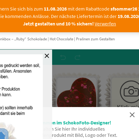
und bestellen Sie schon jetzt für die kommenden Anlässe. 
ren Warenwert
hern Sie sich bis zum
11.08.2026
mit dem Rabattcode
sfsommer26
ie kommenden Anlässe. Der nächste Liefertermin ist der
19.08.202
|FIRMEN
FOTOPRALINEN
SCHOKOLADE MIT F
Jetzt gestalten und 10 % sichern!
Verwerfen
nkbox – „Ruby“ Schokolade | Hot Chocolate | Pralinen zum Gestalten
Willkommen im SchokoFoto-Designer!
Gestalten Sie hier Ihr individuelles
Schokoladenprodukt mit Bild, Logo oder Text.