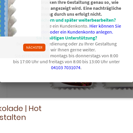
Wichtig: Wir drucken Ihre Gestaltung genau so, wie
sie in der Vorschau angezeigt wird. Eine nachträgliche
Anpassung durch uns erfolgt nicht.
Entwurf speichern und später weiterbearbeiten?
Dafür benötigen Sie ein Kundenkonto.
Hier können Sie
sich anmelden oder ein Kundenkonto anlegen.
Sie benötigen Unterstützung?
Bei Fragen zur Bedienung oder zu Ihrer Gestaltung
NÄCHSTER
helfen wir Ihnen gerne weiter.
Sie erreichen uns montags bis donnerstags von 8:00
bis 17:00 Uhr und freitags von 8:00 bis 13:00 Uhr unter
04103 7031074
.
olade | Hot
stalten