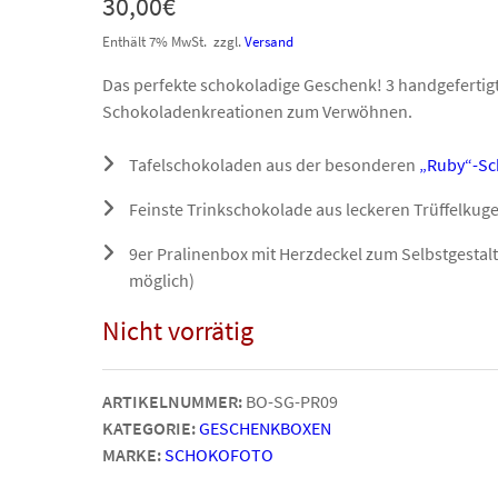
30,00
€
Enthält 7% MwSt.
zzgl.
Versand
Das perfekte schokoladige Geschenk! 3 handgefertig
Schokoladenkreationen zum Verwöhnen.
Tafelschokoladen aus der besonderen
„Ruby“-Sc
Feinste Trinkschokolade aus leckeren Trüffelkugel
9er Pralinenbox mit Herzdeckel zum Selbstgestalt
möglich)
Nicht vorrätig
ARTIKELNUMMER:
BO-SG-PR09
KATEGORIE:
GESCHENKBOXEN
MARKE:
SCHOKOFOTO