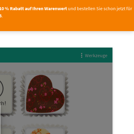
Der nächste Liefertermin ist der
.Jetzt gestalten und 10 % si
19.08.2026
10 % Rabatt auf Ihren Warenwert
und bestellen Sie schon jetzt für
6
.
OTO
TORTENDEKO
0
Werkzeuge