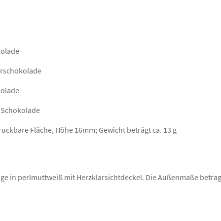
kolade
terschokolade
kolade
r Schokolade
ruckbare Fläche, Höhe 16mm; Gewicht beträgt ca. 13 g
 in perlmuttweiß mit Herzklarsichtdeckel. Die Außenmaße betrage