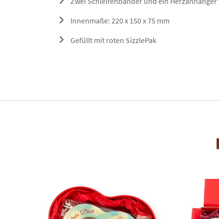
Zwei Schleifenbänder und ein Herzanhänger 
Innenmaße: 220 x 150 x 75 mm
Gefüllt mit roten SizzlePak