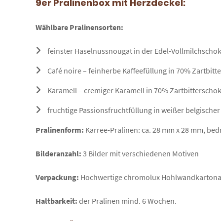
9er Pralinenbox mit Herzdeckel:
Wählbare Pralinensorten:
feinster Haselnussnougat in der Edel-Vollmilchscho
Café noire – feinherbe Kaffeefüllung in 70% Zartbit
Karamell – cremiger Karamell in 70% Zartbitterscho
fruchtige Passionsfruchtfüllung in weißer belgische
Pralinenform:
Karree-Pralinen: ca. 28 mm x 28 mm, bed
Bilderanzahl:
3 Bilder mit verschiedenen Motiven
Verpackung:
Hochwertige chromolux Hohlwandkartonage
Haltbarkeit:
der Pralinen mind. 6 Wochen.