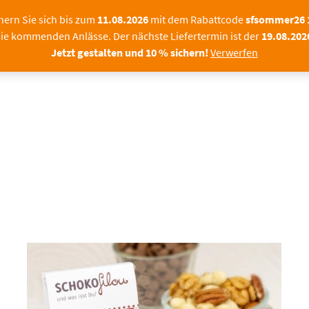
Sommerpause bei SchokoF
hern Sie sich bis zum
11.08.2026
mit dem Rabattcode
sfsommer26
ie kommenden Anlässe. Der nächste Liefertermin ist der
19.08.202
|FIRMEN
FOTOPRALINEN
SCHOKOLADE MIT F
Jetzt gestalten und 10 % sichern!
Verwerfen