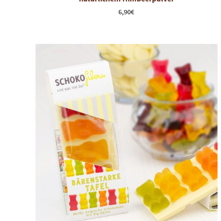
6,90
€