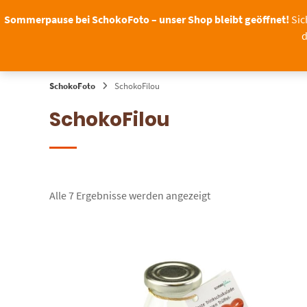
Springen
Sommerpause bei SchokoFoto – unser Shop bleibt geöffnet!
Sic
Sie
d
zum
ANLÄSSE
B2B
Inhalt
SchokoFoto
SchokoFilou
SchokoFilou
Alle 7 Ergebnisse werden angezeigt