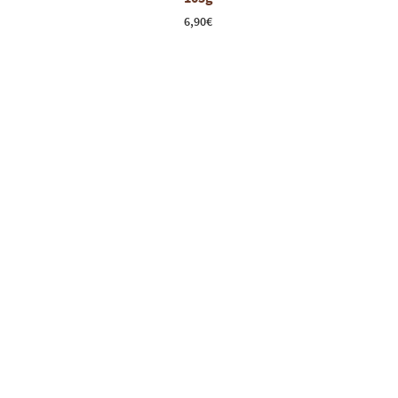
6,90
€