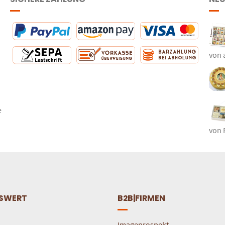
von 
e
von 
SWERT
B2B|FIRMEN
Imageprospekt