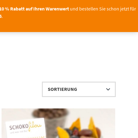
Sichern Sie sich bis zum
oto – unser Shop bleibt geöffnet!
11.08.20
10 % Rabatt auf Ihren Warenwert
und bestellen Sie schon jetzt für
6
.
OTO
TORTENDEKO
0