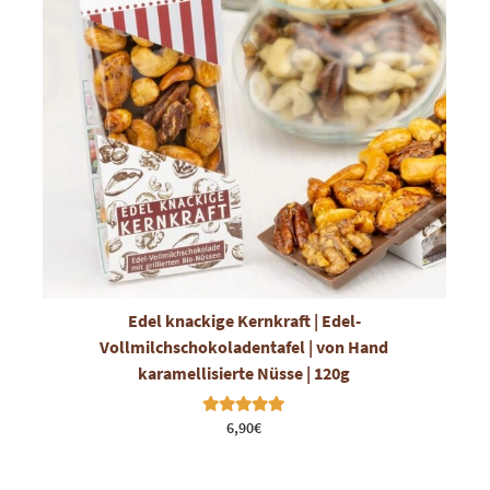
Edel knackige Kernkraft | Edel-
Vollmilchschokoladentafel | von Hand
karamellisierte Nüsse | 120g
Bewertet mit
6,90
€
5.00
von 5