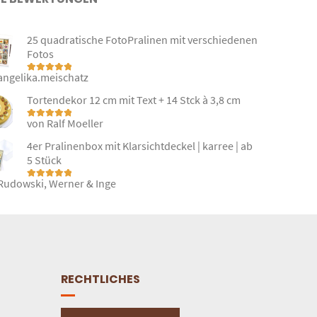
25 quadratische FotoPralinen mit verschiedenen
Fotos
angelika.meischatz
Bewertet mit
5
von 5
Tortendekor 12 cm mit Text + 14 Stck à 3,8 cm
von Ralf Moeller
Bewertet mit
5
von 5
4er Pralinenbox mit Klarsichtdeckel | karree | ab
5 Stück
Rudowski, Werner & Inge
Bewertet mit
5
von 5
RECHTLICHES