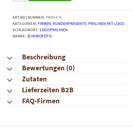
|
quadratisch
ARTIKELNUMMER:
PR09-F-K
|
KATEGORIEN:
FIRMEN
,
KUNDENPRÄSENTE
,
PRALINEN MIT LOGO
ab
SCHLAGWORT:
LOGOPRALINEN
50
MARKE:
SCHOKOFOTO
Stück
Menge
Beschreibung
Bewertungen (0)
Zutaten
Lieferzeiten B2B
FAQ-Firmen