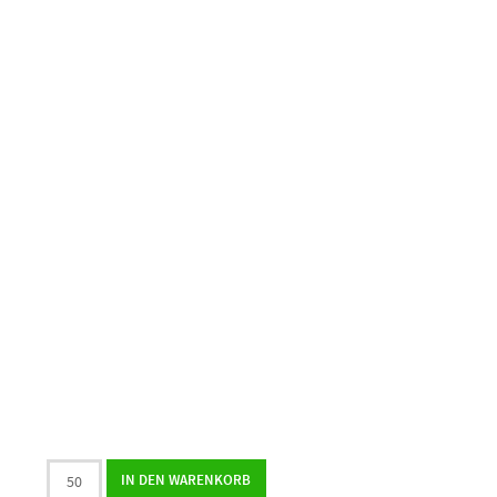
9er
IN DEN WARENKORB
Logopralinenschachtel