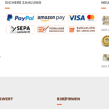
SICHERE ZAHLUNG
NEU
von 
e
von 
SWERT
B2B|FIRMEN