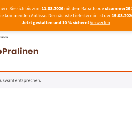
Sommerpause bei Sch
hern Sie sich bis zum
11.08.2026
mit dem Rabattcode
sfsommer26
ie kommenden Anlässe. Der nächste Liefertermin ist der
19.08.202
|FIRMEN
FOTOPRALINEN
SCHOKOLADE MIT F
Jetzt gestalten und 10 % sichern!
Verwerfen
linen
oPralinen
Auswahl entsprechen.