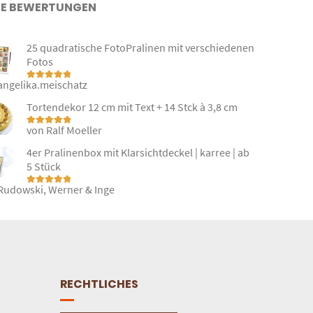
E BEWERTUNGEN
25 quadratische FotoPralinen mit verschiedenen
Fotos
angelika.meischatz
Bewertet mit
5
von 5
Tortendekor 12 cm mit Text + 14 Stck à 3,8 cm
von Ralf Moeller
Bewertet mit
5
von 5
4er Pralinenbox mit Klarsichtdeckel | karree | ab
5 Stück
Rudowski, Werner & Inge
Bewertet mit
5
von 5
RECHTLICHES