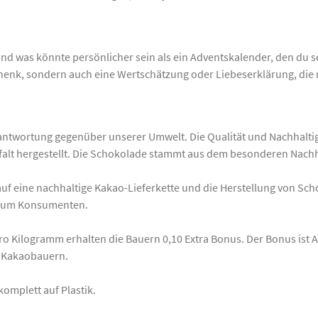
Und was könnte persönlicher sein als ein Adventskalender, den du se
schenk, sondern auch eine Wertschätzung oder Liebeserklärung, d
erantwortung gegenüber unserer Umwelt. Die Qualität und Nachhalti
falt hergestellt. Die Schokolade stammt aus dem besonderen Nach
e auf eine nachhaltige Kakao-Lieferkette und die Herstellung von Sc
s zum Konsumenten.
o Kilogramm erhalten die Bauern 0,10 Extra Bonus. Der Bonus ist 
n Kakaobauern.
omplett auf Plastik.