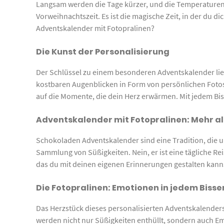
Langsam werden die Tage kürzer, und die Temperaturen g
Vorweihnachtszeit. Es ist die magische Zeit, in der du d
Adventskalender mit Fotopralinen?
Die Kunst der Personalisierung
Der Schlüssel zu einem besonderen Adventskalender liegt
kostbaren Augenblicken in Form von persönlichen Fotos 
auf die Momente, die dein Herz erwärmen. Mit jedem Bi
Adventskalender mit Fotopralinen: Mehr al
Schokoladen Adventskalender sind eine Tradition, die uns
Sammlung von Süßigkeiten. Nein, er ist eine tägliche Rei
das du mit deinen eigenen Erinnerungen gestalten kann
Die Fotopralinen: Emotionen in jedem Bisse
Das Herzstück dieses personalisierten Adventskalenders 
werden nicht nur Süßigkeiten enthüllt, sondern auch E