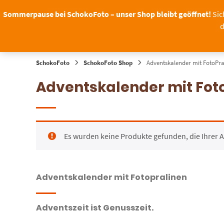
Springen
Sommerpause bei SchokoFoto – unser Shop bleibt geöffnet!
Sic
Sie
d
zum
ANLÄSSE
B2B
Inhalt
SchokoFoto
SchokoFoto Shop
Adventskalender mit FotoPra
Adventskalender mit Fot
Es wurden keine Produkte gefunden, die Ihrer 
Adventskalender mit Fotopralinen
Adventszeit ist Genusszeit.