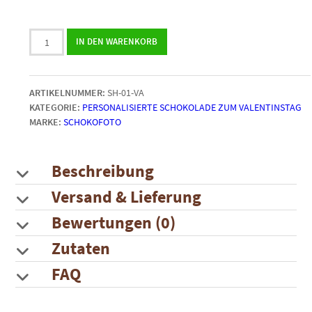
Valentinsherz
IN DEN WARENKORB
mit
Foto
|
ARTIKELNUMMER:
SH-01-VA
in
KATEGORIE:
PERSONALISIERTE SCHOKOLADE ZUM VALENTINSTAG
dekorativer
MARKE:
SCHOKOFOTO
roter
Metallbox
Menge
Beschreibung
Versand & Lieferung
Bewertungen (0)
Zutaten
FAQ