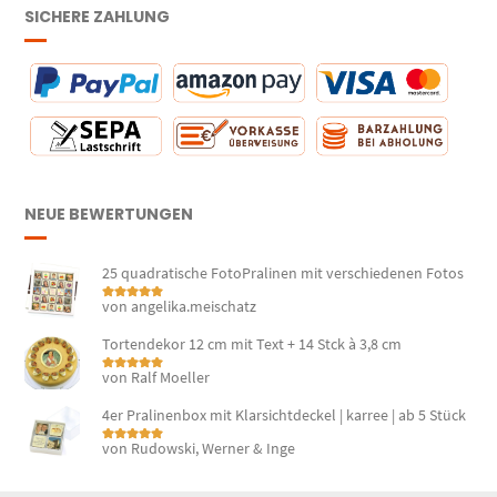
SICHERE ZAHLUNG
NEUE BEWERTUNGEN
25 quadratische FotoPralinen mit verschiedenen Fotos
von angelika.meischatz
Bewertet mit
5
von 5
Tortendekor 12 cm mit Text + 14 Stck à 3,8 cm
von Ralf Moeller
Bewertet mit
5
von 5
4er Pralinenbox mit Klarsichtdeckel | karree | ab 5 Stück
von Rudowski, Werner & Inge
Bewertet mit
5
von 5