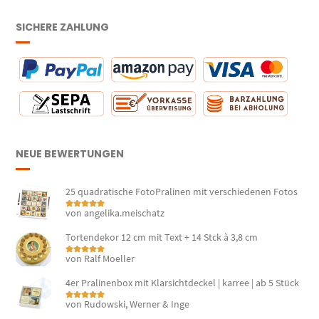
SICHERE ZAHLUNG
NEUE BEWERTUNGEN
25 quadratische FotoPralinen mit verschiedenen Fotos
von angelika.meischatz
Bewertet mit
5
von 5
Tortendekor 12 cm mit Text + 14 Stck à 3,8 cm
von Ralf Moeller
Bewertet mit
5
von 5
4er Pralinenbox mit Klarsichtdeckel | karree | ab 5 Stück
von Rudowski, Werner & Inge
Bewertet mit
5
von 5