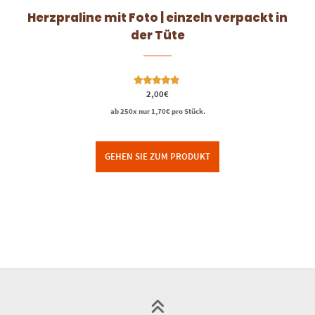
Herzpraline mit Foto | einzeln verpackt in
der Tüte
Bewertet mit
2,00
€
5.00
von 5
ab 250x nur
1,70
€
pro Stück.
GEHEN SIE ZUM PRODUKT