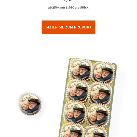
5.00
von 5
ab 250x nur
1,46
€
pro Stück.
GEHEN SIE ZUM PRODUKT