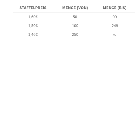
5.00
von 5,
basierend
STAFFELPREIS
MENGE (VON)
MENGE (BIS)
auf
Kundenbewertungen
1,60
€
50
99
1,50
€
100
249
1,46
€
250
∞