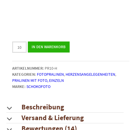
Herzpralinen
IN DEN WARENKORB
mit
Foto
|
ARTIKELNUMMER:
PR10-H
lose
KATEGORIEN:
FOTOPRALINEN
,
HERZENSANGELEGENHEITEN
,
in
PRALINEN MIT FOTO, EINZELN
der
MARKE:
SCHOKOFOTO
Papiermanschette
Menge
Beschreibung
Versand & Lieferung
Bewertungen (14)