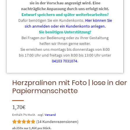
sie in der Vorschau angezeigt wird. Eine
nachträgliche Anpassung durch uns erfolgt nicht.
Entwurf speichern und später weiterbearbeiten?
Dafür benötigen Sie ein Kundenkonto.
Hier können Sie
sich anmelden oder ein Kundenkonto anlegen.
Sie benötigen Unterstützung?
Bei Fragen zur Bedienung oder zu Ihrer Gestaltung
helfen wir Ihnen gerne weiter.
Sie erreichen uns montags bis donnerstags von 8:00
bis 17:00 Uhr und freitags von 8:00 bis 13:00 Uhr unter
04103 7031074
.
Bild hinzufügen
Text hinzufügen
Cliparts
Herzpralinen mit Foto | lose in der
Papiermanschette
1,70
€
Enthält 7% MwSt.
zzgl.
Versand
(
14
Kundenrezensionen)
Bewertet mit
14
ab 250x nur
1,46
€
pro Stück.