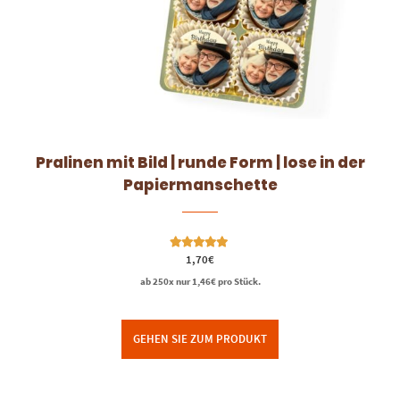
Pralinen mit Bild | runde Form | lose in der
Papiermanschette
Bewertet mit
1,70
€
5.00
von 5
ab 250x nur
1,46
€
pro Stück.
GEHEN SIE ZUM PRODUKT