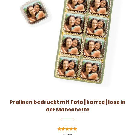
Pralinen bedruckt mit Foto | karree | lose in
der Manschette
Bewertet mit
1,70
€