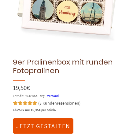
9er Pralinenbox mit runden
Fotopralinen
19,50
€
Enthält 7% MwSt.
zzgl.
Versand
(
3
Kundenrezensionen)
Bewertet mit
3
ab 250x nur
16,45
€
pro Stück.
5.00
von 5,
basierend
auf
JETZT GESTALTEN
Kundenbewertungen