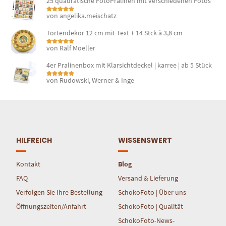
25 quadratische FotoPralinen mit verschiedenen Fotos
von angelika.meischatz
Bewertet mit
5
von 5
Tortendekor 12 cm mit Text + 14 Stck à 3,8 cm
von Ralf Moeller
Bewertet mit
5
von 5
4er Pralinenbox mit Klarsichtdeckel | karree | ab 5 Stück
von Rudowski, Werner & Inge
Bewertet mit
5
von 5
HILFREICH
WISSENSWERT
Kontakt
Blog
FAQ
Versand & Lieferung
Verfolgen Sie Ihre Bestellung
SchokoFoto | Über uns
Öffnungszeiten/Anfahrt
SchokoFoto | Qualität
SchokoFoto-News-