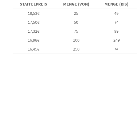
STAFFELPREIS
MENGE (VON)
MENGE (BIS)
18,53
€
25
49
17,50
€
50
74
17,32
€
75
99
16,98
€
100
249
16,45
€
250
∞