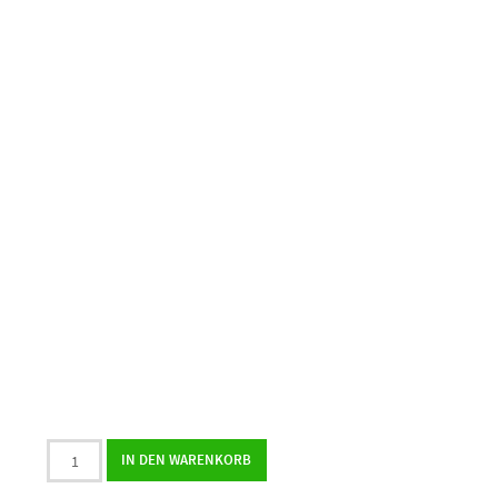
9er
IN DEN WARENKORB
Pralinenbox
mit