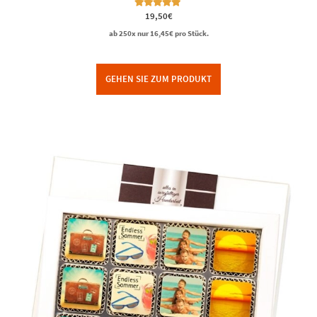
Bewertet mit
19,50
€
5.00
von 5
ab 250x nur
16,45
€
pro Stück.
GEHEN SIE ZUM PRODUKT