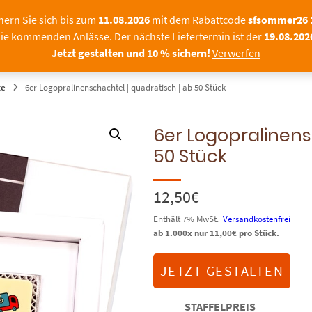
Sommerpause bei SchokoFoto – u
hern Sie sich bis zum
11.08.2026
mit dem Rabattcode
sfsommer26
ie kommenden Anlässe. Der nächste Liefertermin ist der
19.08.202
|FIRMEN
FOTOPRALINEN
SCHOKOLADE MIT F
Jetzt gestalten und 10 % sichern!
Verwerfen
te
6er Logopralinenschachtel | quadratisch | ab 50 Stück
6er Logopralinens
50 Stück
12,50
€
Enthält 7% MwSt.
Versandkostenfrei
ab 1.000x nur
11,00
€
pro Stück.
JETZT GESTALTEN
STAFFELPREIS