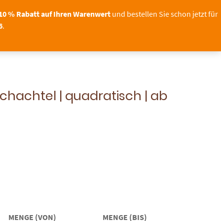
Sichern Sie sich bis zum
mit d
nser Shop bleibt geöffnet!
11.08.2026
10 % Rabatt auf Ihren Warenwert
und bestellen Sie schon jetzt für
6
.
OTO
TORTENDEKO
0
chachtel | quadratisch | ab
MENGE (VON)
MENGE (BIS)