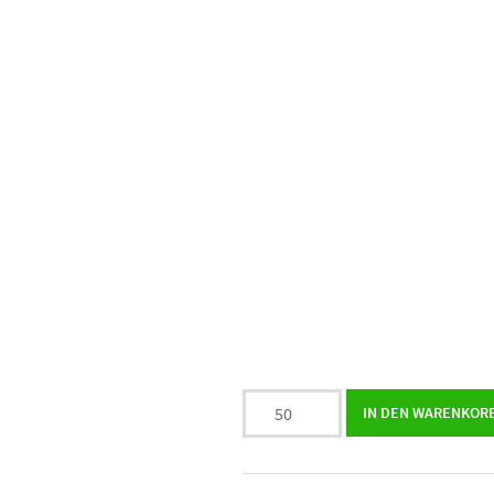
6er
IN DEN WARENKOR
Logopralinenschachtel
|
quadratisch