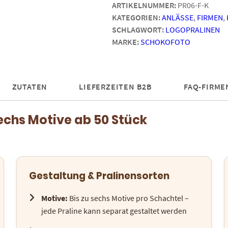
ARTIKELNUMMER:
PR06-F-K
|
KATEGORIEN:
ANLÄSSE
,
FIRMEN
,
ab
SCHLAGWORT:
LOGOPRALINEN
50
MARKE:
SCHOKOFOTO
Stück
Menge
ZUTATEN
LIEFERZEITEN B2B
FAQ-FIRME
echs Motive ab 50 Stück
Gestaltung & Pralinensorten
Motive:
Bis zu sechs Motive pro Schachtel –
jede Praline kann separat gestaltet werden