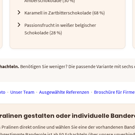
Amberschokolade (30 %)
Karamell in Zartbitterschokolade (68 %)
Passionsfrucht in weißer belgischer
Schokolade (28 %)
hachteln.
Benötigen Sie weniger? Die passende Variante mit sechs 
oto
·
Unser Team
·
Ausgewählte Referenzen
·
Broschüre für Firm
alinen gestalten oder individuelle Bande
hs Pralinen direkt online und wählen Sie eine der vorhandenen Bande
bgestimmte Banderole ist ab 50 Schachteln über unsere unverbin