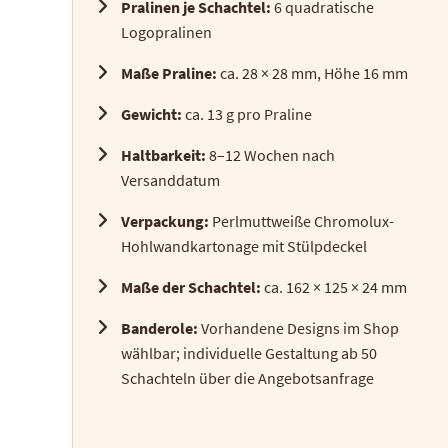
Pralinen je Schachtel:
6 quadratische
Logopralinen
Maße Praline:
ca. 28 × 28 mm, Höhe 16 mm
Gewicht:
ca. 13 g pro Praline
Haltbarkeit:
8–12 Wochen nach
Versanddatum
Verpackung:
Perlmuttweiße Chromolux-
Hohlwandkartonage mit Stülpdeckel
Maße der Schachtel:
ca. 162 × 125 × 24 mm
Banderole:
Vorhandene Designs im Shop
wählbar; individuelle Gestaltung ab 50
Schachteln über die Angebotsanfrage