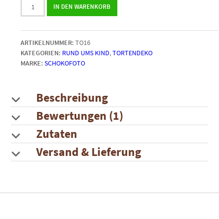
Tortenaufleger
5.00
von 5,
IN DEN WARENKORB
basierend
16cm
auf
rund
Kundenbewertung
weiße
ARTIKELNUMMER:
TO16
Schokolade
KATEGORIEN:
RUND UMS KIND
,
TORTENDEKO
Menge
MARKE:
SCHOKOFOTO
Beschreibung
Bewertungen (1)
Zutaten
Versand & Lieferung