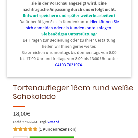
sie in der Vorschau angezeigt wird. Eine
nachträgliche Anpassung durch uns erfolgt nicht.
Entwurf speichern und später weiterbearbeiten?
Dafür benötigen Sie ein Kundenkonto.
Hier können Sie
sich anmelden oder ein Kundenkonto anlegen.
Sie benötigen Unterstützung?
Bei Fragen zur Bedienung oder zu Ihrer Gestaltung
helfen wir Ihnen gerne weiter.
Sie erreichen uns montags bis donnerstags von 8:00
bis 17:00 Uhr und freitags von 8:00 bis 13:00 Uhr unter
04103 7031074
.
Bild hinzufügen
Text hinzufügen
Cliparts
Tortenaufleger 16cm rund weiße
Schokolade
18,00
€
Enthält 7% MwSt.
zzgl.
Versand
(
1
Kundenrezension)
Bewertet mit
1