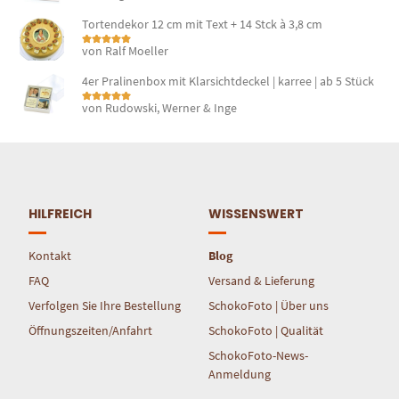
5
von 5
Tortendekor 12 cm mit Text + 14 Stck à 3,8 cm
von Ralf Moeller
Bewertet mit
5
von 5
4er Pralinenbox mit Klarsichtdeckel | karree | ab 5 Stück
von Rudowski, Werner & Inge
Bewertet mit
5
von 5
HILFREICH
WISSENSWERT
Kontakt
Blog
FAQ
Versand & Lieferung
Verfolgen Sie Ihre Bestellung
SchokoFoto | Über uns
Öffnungszeiten/Anfahrt
SchokoFoto | Qualität
SchokoFoto-News-
Anmeldung