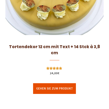
Tortendekor 12 cm mit Text + 14 Stck à 3,8
cm
Bewertet mit
24,00
€
5.00
von 5
GEHEN SIE ZUM PRODUKT