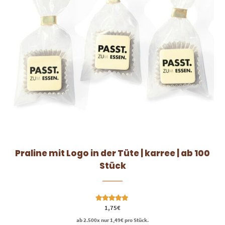
Praline mit Logo in der Tüte | karree | ab 100
Stück
Bewertet mit
1,75
€
5.00
von 5
ab 2.500x nur
1,49
€
pro Stück.