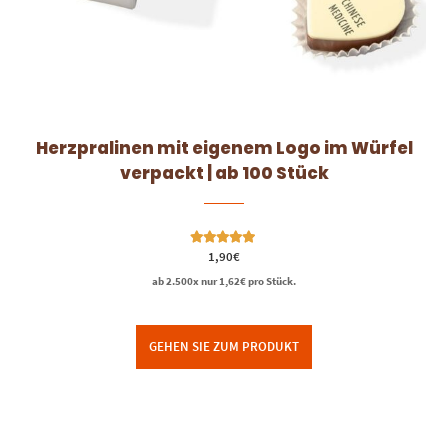
Herzpralinen mit eigenem Logo im Würfel
verpackt | ab 100 Stück
Bewertet mit
1,90
€
5.00
von 5
ab 2.500x nur
1,62
€
pro Stück.
GEHEN SIE ZUM PRODUKT