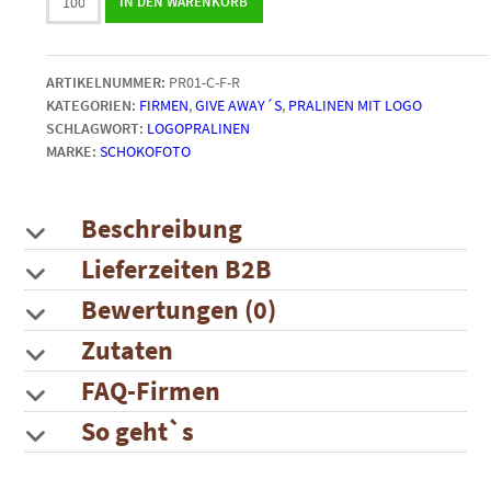
IN DEN WARENKORB
mit
Logo
in
ARTIKELNUMMER:
PR01-C-F-R
der
KATEGORIEN:
FIRMEN
,
GIVE AWAY´S
,
PRALINEN MIT LOGO
Tüte
SCHLAGWORT:
LOGOPRALINEN
|
MARKE:
SCHOKOFOTO
rund
|
ab
100
Beschreibung
Stück
Lieferzeiten B2B
Menge
Bewertungen (0)
Zutaten
FAQ-Firmen
So geht`s