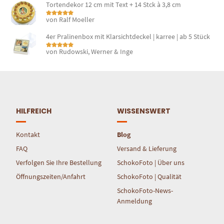
Tortendekor 12 cm mit Text + 14 Stck à 3,8 cm
von Ralf Moeller
Bewertet mit
5
von 5
4er Pralinenbox mit Klarsichtdeckel | karree | ab 5 Stück
von Rudowski, Werner & Inge
Bewertet mit
5
von 5
HILFREICH
WISSENSWERT
Kontakt
Blog
FAQ
Versand & Lieferung
Verfolgen Sie Ihre Bestellung
SchokoFoto | Über uns
Öffnungszeiten/Anfahrt
SchokoFoto | Qualität
SchokoFoto-News-
Anmeldung