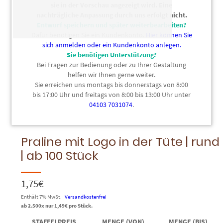
sie in der Vorschau angezeigt wird. Eine
nachträgliche Anpassung durch uns erfolgt nicht.
Entwurf speichern und später weiterbearbeiten?
Dafür benötigen Sie ein Kundenkonto.
Hier können Sie
sich anmelden oder ein Kundenkonto anlegen.
Sie benötigen Unterstützung?
Bei Fragen zur Bedienung oder zu Ihrer Gestaltung
helfen wir Ihnen gerne weiter.
Sie erreichen uns montags bis donnerstags von 8:00
bis 17:00 Uhr und freitags von 8:00 bis 13:00 Uhr unter
04103 7031074
.
Bild hinzufügen
Text hinzufügen
Cliparts
Praline mit Logo in der Tüte | rund
| ab 100 Stück
1,75
€
Enthält 7% MwSt.
Versandkostenfrei
ab 2.500x nur
1,49
€
pro Stück.
STAFFELPREIS
MENGE (VON)
MENGE (BIS)