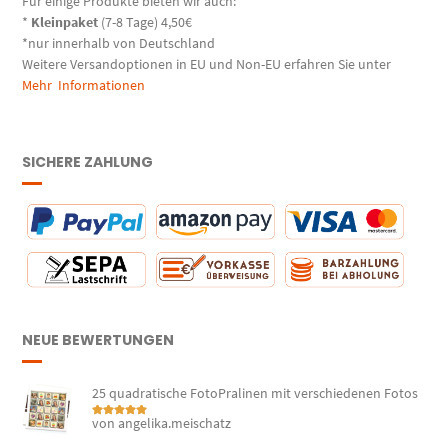
Für einige Produkte bieten wir auch:
*
Kleinpaket
(7-8 Tage) 4,50€
*nur innerhalb von Deutschland
Weitere Versandoptionen in EU und Non-EU erfahren Sie unter
Mehr Informationen
SICHERE ZAHLUNG
NEUE BEWERTUNGEN
25 quadratische FotoPralinen mit verschiedenen Fotos
von angelika.meischatz
Bewertet mit
5
von 5