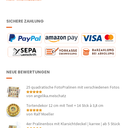
SICHERE ZAHLUNG
NEUE BEWERTUNGEN
25 quadratische FotoPralinen mit verschiedenen Fotos
von angelika.meischatz
Bewertet mit
5
von 5
Tortendekor 12 cm mit Text + 14 Stck à 3,8 cm
von Ralf Moeller
Bewertet mit
5
von 5
4er Pralinenbox mit Klarsichtdeckel | karree | ab 5 Stück