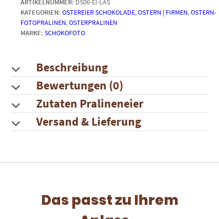
ARTIKELNUMMER:
DS06-EI-LAS
Wachteleierkarton
KATEGORIEN:
OSTEREIER SCHOKOLADE
,
OSTERN | FIRMEN
,
OSTERN-
mit
FOTOPRALINEN
,
OSTERPRALINEN
individueller
MARKE:
SCHOKOFOTO
Gravur
Menge
Beschreibung
Bewertungen (0)
Zutaten Pralineneier
Versand & Lieferung
Das passt zu Ihrem