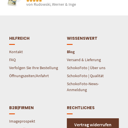
von Rudowski, Werner & Inge
Bewertet mit
5
von 5
HILFREICH
WISSENSWERT
Kontakt
Blog
FAQ
Versand & Lieferung
Verfolgen Sie Ihre Bestellung
SchokoFoto | Über uns
Öffnungszeiten/Anfahrt
SchokoFoto | Qualität
SchokoFoto-News-
Anmeldung
B2B|FIRMEN
RECHTLICHES
Imageprospekt
Vertrag widerrufen