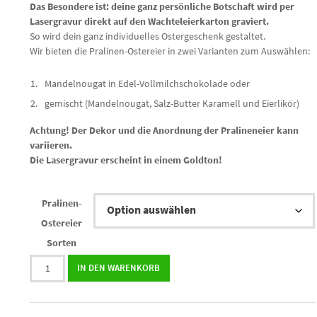
Das Besondere ist: deine ganz persönliche Botschaft wird per
Lasergravur direkt auf den Wachteleierkarton graviert.
So wird dein ganz individuelles Ostergeschenk gestaltet.
Wir bieten die Pralinen-Ostereier in zwei Varianten zum Auswählen:
Mandelnougat in Edel-Vollmilchschokolade oder
gemischt (Mandelnougat, Salz-Butter Karamell und Eierlikör)
Achtung! Der Dekor und die Anordnung der Pralineneier kann
variieren.
Die Lasergravur erscheint in einem Goldton!
Pralinen-
Ostereier
Sorten
6
IN DEN WARENKORB
Pralinen-
Ostereier
im