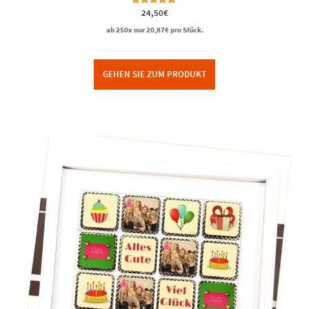
Bewertet mit
24,50
€
5.00
von 5
ab 250x nur
20,87
€
pro Stück.
GEHEN SIE ZUM PRODUKT