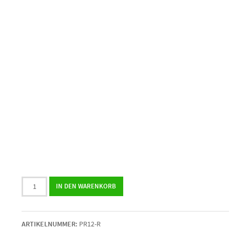
12er
IN DEN WARENKORB
Pralinenbox
mit
runden
ARTIKELNUMMER:
PR12-R
Fotopralinen