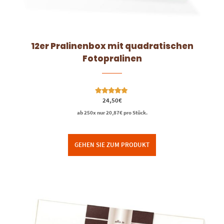
12er Pralinenbox mit quadratischen
Fotopralinen
Bewertet mit
24,50
€
5.00
von 5
ab 250x nur
20,87
€
pro Stück.
GEHEN SIE ZUM PRODUKT