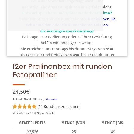
sie in der Vorschau angezeigt wird. Eine
nachträgliche Anpassung durch uns erfolgt nicht.
Entwurf speichern und später weiterbearbeiten?
Dafür benötigen Sie ein Kundenkonto.
Hier können Sie
sich anmelden oder ein Kundenkonto anlegen.
Sie benötigen Unterstützung?
Bei Fragen zur Bedienung oder zu Ihrer Gestaltung
helfen wir Ihnen gerne weiter.
Sie erreichen uns montags bis donnerstags von 8:00
bis 17:00 Uhr und freitags von 8:00 bis 13:00 Uhr unter
04103 7031074
.
12er Pralinenbox mit runden
Fotopralinen
24,50
€
Enthält 7% MwSt.
zzgl.
Versand
(
21
Kundenrezensionen)
Bewertet mit
21
ab 250x nur
20,87
€
pro Stück.
5.00
von 5,
basierend
STAFFELPREIS
MENGE (VON)
MENGE (BIS)
auf
Kundenbewertungen
23,52
€
25
49