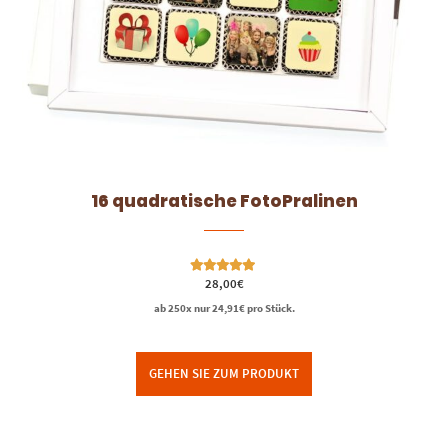
16 quadratische FotoPralinen
Bewertet mit
28,00
€
5.00
von 5
ab 250x nur
24,91
€
pro Stück.
GEHEN SIE ZUM PRODUKT